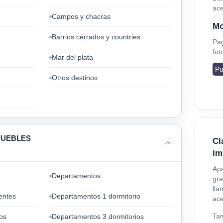
ac
Campos y chacras
Mo
Barrios cerrados y countries
Pag
fot
Mar del plata
Pu
Otros destinos
MUEBLES
Cl
im
Ap
Departamentos
gra
lla
entes
Departamentos 1 dormitorio
ac
Tam
os
Departamentos 3 dormitorios