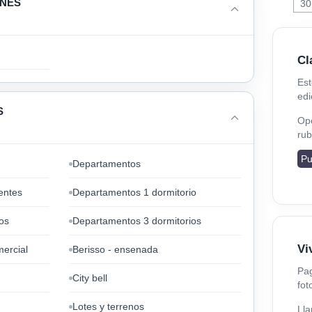
ONES
30
Cl
Est
edi
S
Opc
rub
Pu
Departamentos
entes
Departamentos 1 dormitorio
os
Departamentos 3 dormitorios
Vi
mercial
Berisso - ensenada
Pag
City bell
fot
Lotes y terrenos
Lla