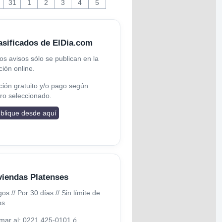
31
1
2
3
4
5
asificados de ElDia.com
os avisos sólo se publican en la
ción online.
ión gratuito y/o pago según
ro seleccionado.
blique desde aquí
viendas Platenses
os // Por 30 días // Sin límite de
os
mar al: 0221 425-0101 ó