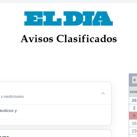
Avisos Clasificados
<
dom
 y medicinales
26
2
euticos y
9
16
23