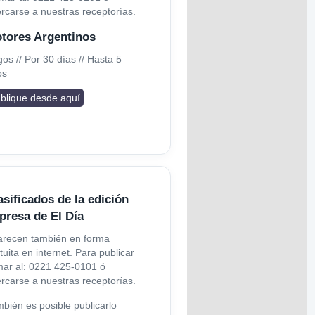
ercarse a nuestras
receptorías
.
tores Argentinos
os // Por 30 días // Hasta 5
os
blique desde aquí
asificados de la edición
presa de El Día
arecen también en forma
tuita en internet. Para publicar
mar al: 0221 425-0101 ó
ercarse a nuestras
receptorías
.
bién es posible publicarlo